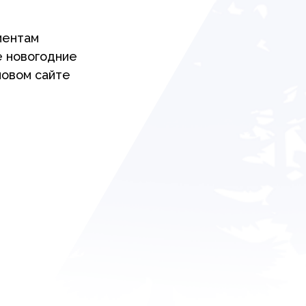
иентам
е новогодние
новом сайте